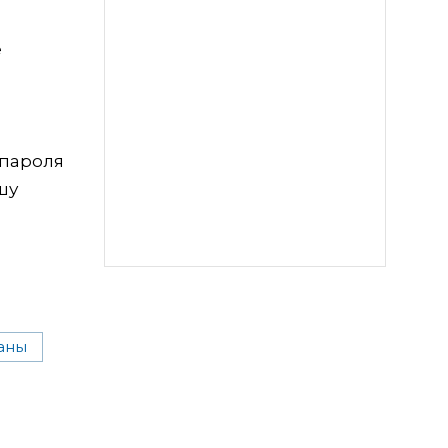
е
 пароля
шу
аны