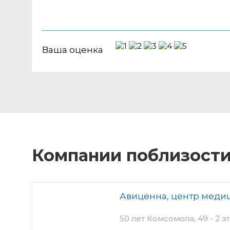
Ваша оценка
Компании поблизост
Авиценна, центр меди
50 лет Комсомола, 49 - 2 э