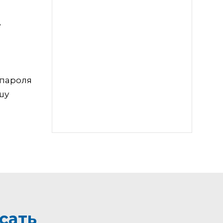
е
 пароля
шу
сать