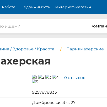
Работа
Недвижимость
Интернет-магазин
Компан
ина / Здоровье / Красота
Парикмахерские
махерская
0 отзывов
н
9257878833
Домбровская 3-я, 27