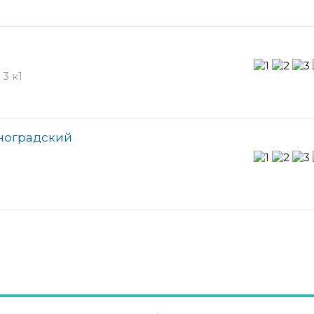
3 к1
еноградский