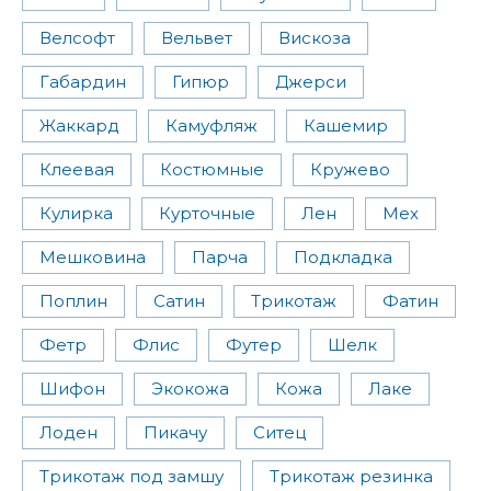
Велсофт
Вельвет
Вискоза
Габардин
Гипюр
Джерси
Жаккард
Камуфляж
Кашемир
Клеевая
Костюмные
Кружево
Кулирка
Курточные
Лен
Мех
Мешковина
Парча
Подкладка
Поплин
Сатин
Трикотаж
Фатин
Фетр
Флис
Футер
Шелк
Шифон
Экокожа
Кожа
Лаке
Лоден
Пикачу
Ситец
Трикотаж под замшу
Трикотаж резинка