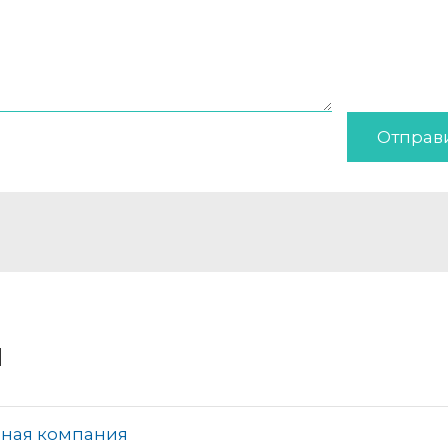
Отправ
и
сная компания