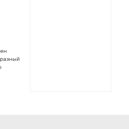
лен
 разный
о