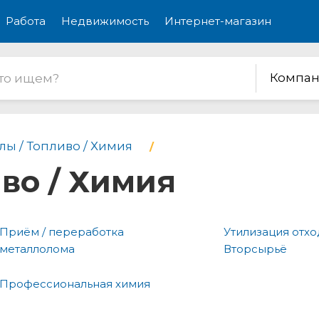
Работа
Недвижимость
Интернет-магазин
Компан
лы / Топливо / Химия
во / Химия
Приём / переработка
Утилизация отхо
металлолома
Вторсырьё
Профессиональная химия