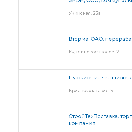
ЭКОН, ООО, коммуналь
Учинская, 23а
Вторма, ОАО, перераб
Кудринское шоссе, 2
Пушкинское топливное
Краснофлотская, 9
СтройТехПоставка, тор
компания