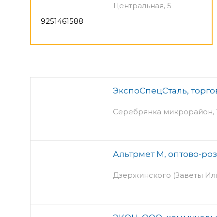
Центральная, 5
9251461588
ЭкспоСпецСталь, торго
Серебрянка микрорайон, 19
Альтрмет М, оптово-ро
Дзержинского (Заветы Иль