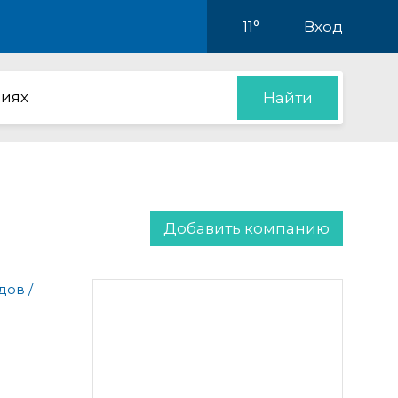
11°
Вход
иях
Найти
Добавить компанию
дов /