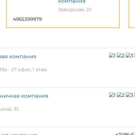
компания
Заводская, 20
4965399979
вая компания
а - 27 офис, 1 этаж
зничная компания
ича), 35
+7496-5