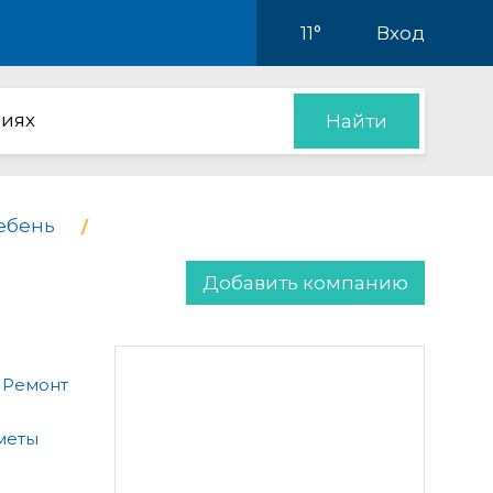
11°
Вход
иях
Найти
ебень
Добавить компанию
 Ремонт
меты