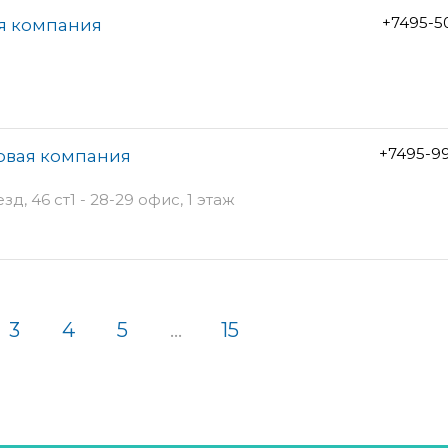
+7495-5
ая компания
+7495-9
говая компания
, 46 ст1 - 28-29 офис, 1 этаж
3
4
5
...
15