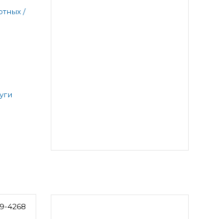
тных /
уги
9-4268