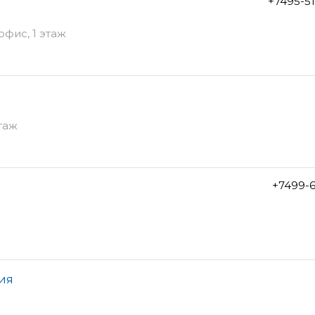
+7495-5
офис, 1 этаж
этаж
+7499-6
ия