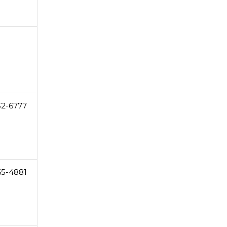
32-6777
65-4881