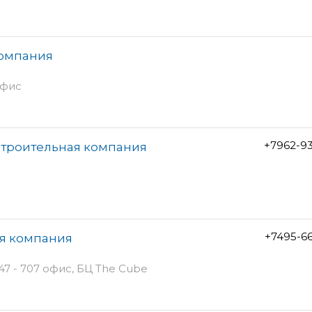
компания
офис
+7962-9
-строительная компания
+7495-6
ая компания
7 - 707 офис, БЦ The Cube