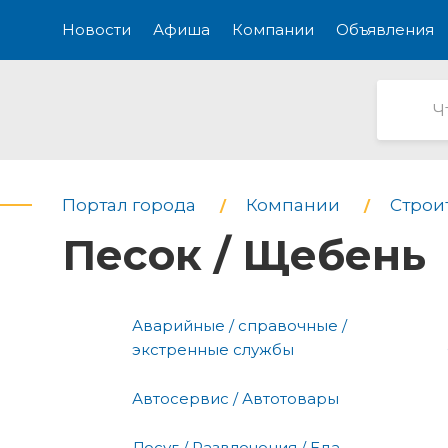
Новости
Афиша
Компании
Объявления
Портал города
Компании
Строи
Песок / Щебень
Аварийные / справочные /
экстренные службы
Автосервис / Автотовары
Досуг / Развлечения / Еда