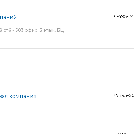
+7495-7
мпаний
ст6 - 503 офис, 5 этаж, БЦ
+7495-5
овая компания