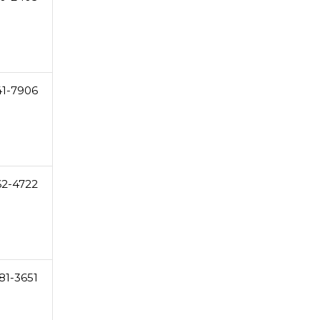
41-7906
62-4722
81-3651