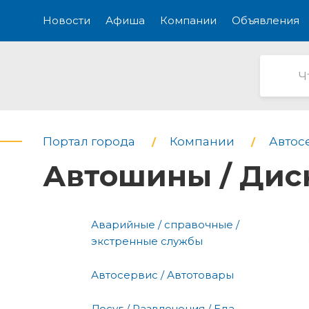
Новости
Афиша
Компании
Объявления
Портал города
Компании
Автос
Автошины / Дис
Аварийные / справочные /
экстренные службы
Автосервис / Автотовары
Досуг / Развлечения / Еда