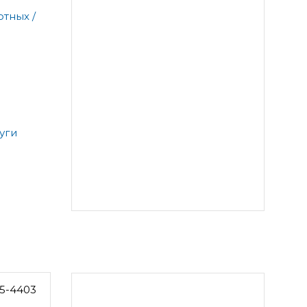
тных /
уги
5-4403