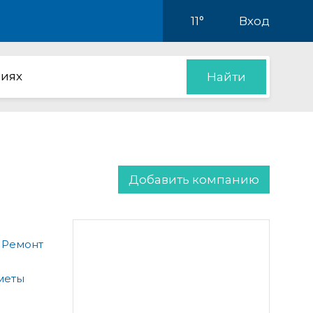
11°
Вход
иях
Найти
Добавить компанию
 Ремонт
меты