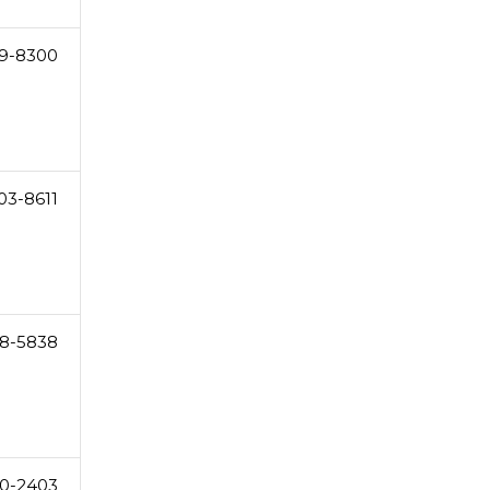
69-8300
03-8611
8-5838
0-2403