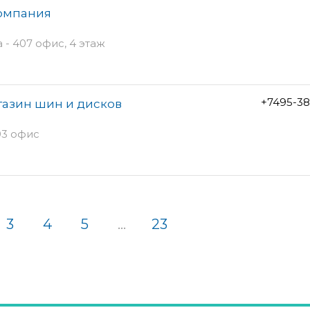
компания
 - 407 офис, 4 этаж
+7495-38
газин шин и дисков
03 офис
3
4
5
...
23