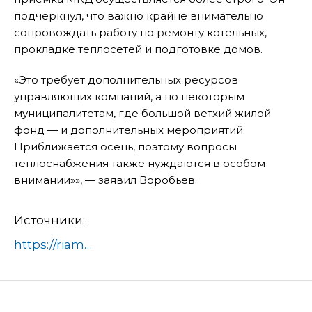
подчеркнул, что важно крайне внимательно
сопровождать работу по ремонту котельных,
прокладке теплосетей и подготовке домов.
«Это требует дополнительных ресурсов
управляющих компаний, а по некоторым
муниципалитетам, где большой ветхий жилой
фонд — и дополнительных мероприятий.
Приближается осень, поэтому вопросы
теплоснабжения также нуждаются в особом
внимании»», — заявил Воробьев.
Источники:
https://riamo.ru/news/zhkh/pochti-8-tys-urn-otremontirovali-v-podmoskovja-s-nachala-goda/