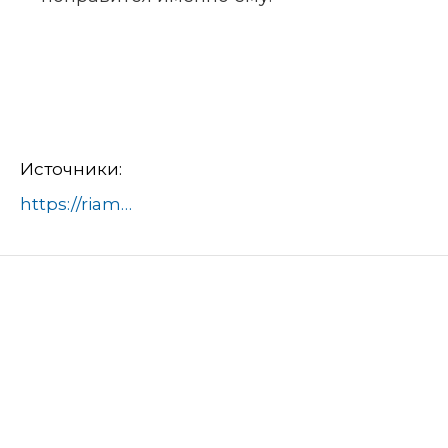
Источники:
https://riamo.ru/news/obschestvo/v-podmoskove-zavershilsja-regionalnyj-forum-snezhnyj-desant/