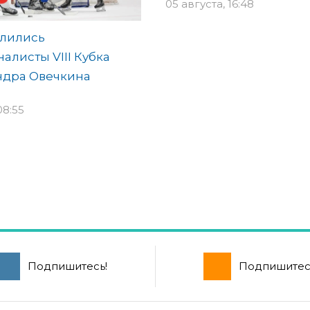
05 августа, 16:48
лились
алисты VIII Кубка
ндра Овечкина
08:55
Подпишитесь!
Подпишитес