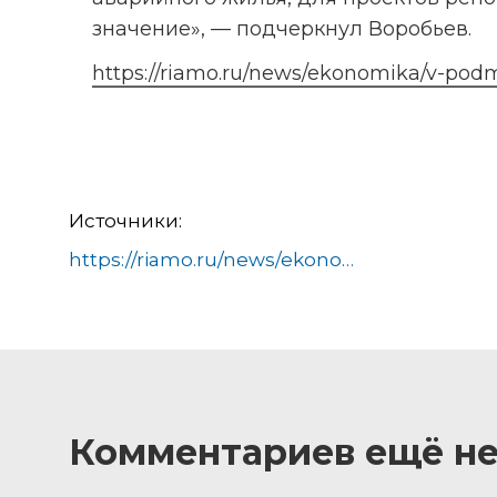
значение», — подчеркнул Воробьев.
https://riamo.ru/news/ekonomika/v-podm
Источники:
https://riamo.ru/news/ekonomika/v-podmoskove-za-nedelju-vystavili-na-torgi-139-obektov/
Комментариев ещё не