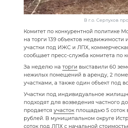
В г.о. Серпухов п
Комитет по конкурентной политике Мос
на торги 139 объектов недвижимости и
участки под ИЖС и ЛПХ, коммерческа
сообщает пресс-служба комитета по к
За неделю на 
торги
 выставили 60 земе
нежилых помещений в аренду, 2 поме
участками, а также один объект под в
Участки под индивидуальное жилищно
подходят для возведения частного дом
продается 
участок
 площадью 5 соток в
рублей. В муниципальном округе Истр
соток под ЛПХ с начальной стоимостью