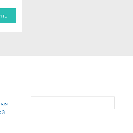
ить
ная
ой