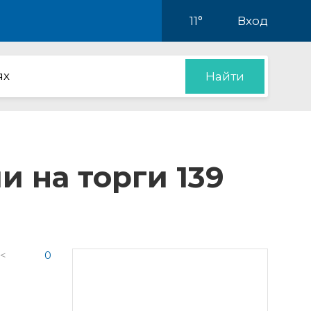
11°
Вход
ях
Найти
 на торги 139
 <
0