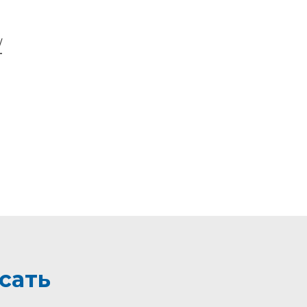
/
сать