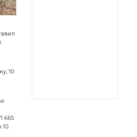
авил 
 
, 10 
о 
 665 
 10 