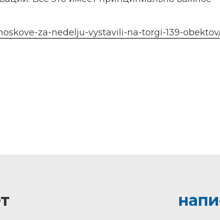
oskove-za-nedelju-vystavili-na-torgi-139-obektov
т
напи