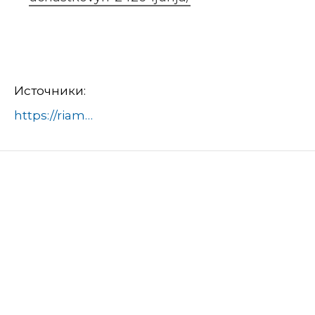
Источники:
https://riamo.ru/news/zhkh/v-podmoskove-projdut-vstrechi-gazovyh-uchastkovyh-2426-ijunja/