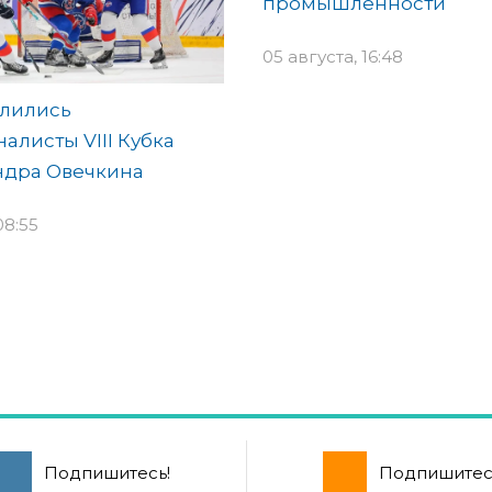
промышленности
05 августа, 16:48
лились
алисты VIII Кубка
ндра Овечкина
08:55
Подпишитесь!
Подпишитес