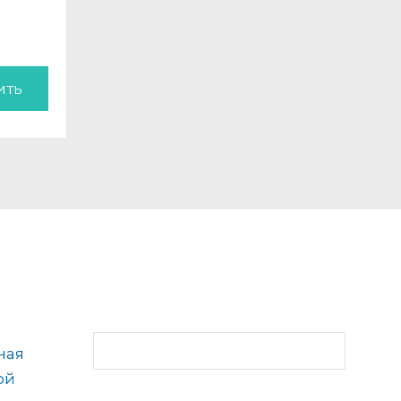
ить
ная
ой