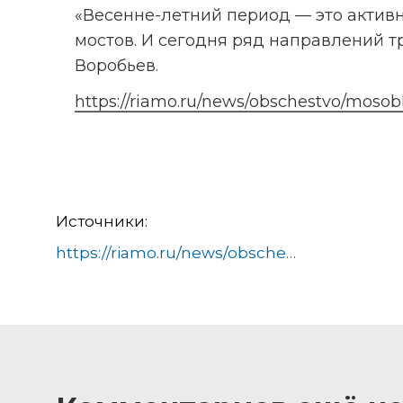
«Весенне-летний период — это активн
мостов. И сегодня ряд направлений т
Воробьев.
https://riamo.ru/news/obschestvo/moso
Источники:
https://riamo.ru/news/obschestvo/mosoblkontrol-proverjaet-remont-63-dorog-v-podmoskove/