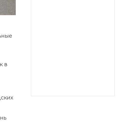
ьные 
 в 
ских 
нь 