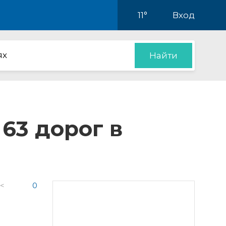
11°
Вход
ях
Найти
63 дорог в
 <
0