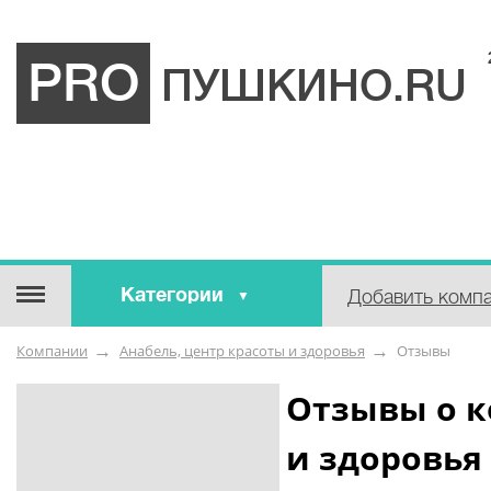
PRO
ПУШКИНО.RU
Категории
Добавить комп
Строительные / отделочные
Компании
Анабель, центр красоты и здоровья
Отзывы
материалы
Оборудование / Инструмент
Отзывы о к
Аварийные / справочные /
и здоровья
экстренные службы
Коммунальные / бытовые /