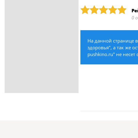
ритуальные услуги
Рейтинг: 5
Ре
Медицина / Здоровье /
0 
Красота
Строительство /
Недвижимость / Ремонт
На данной странице в
Одежда / Обувь
здоровья", а так же о
Текстиль / Предметы
pushkino.ru" не несет
интерьера
Культура / Искусство / Религия
Город / Власть
Спорт / Отдых / Туризм
Образование / Работа /
Карьера
Компьютеры / Бытовая
техника / Офисная техника
Охрана / Безопасность
Металлы / Топливо / Химия