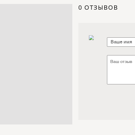
Электроника / Электротехника
0 ОТЗЫВОВ
Транспорт / Грузоперевозки
Мебель / Материалы /
Фурнитура
Интернет / Связь / IT
Автосервис / Автотовары
Реклама / Полиграфия / СМИ
Товары для животных /
Ветеринария
Досуг / Развлечения / Еда
Юридические / финансовые
услуги
Хозтовары / Канцелярия /
Упаковка