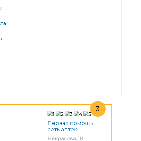
а
ста
а
Первая помощь,
сеть аптек
Некрасова, 18