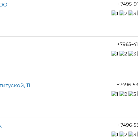
+7495-9
ООО
+7965-4
+7496-5
итуской, 11
+7496-5
к