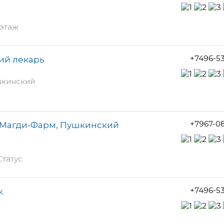
 этаж
+7496-5
ий лекарь
шкинский
+7967-0
 Магди-Фарм, Пушкинский
Статус
+7496-5
к