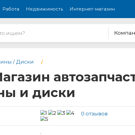
Работа
Недвижимость
Интернет-магазин
Компан
ины / Диски
Магазин автозапчас
ны и диски
0 отзывов
н
.