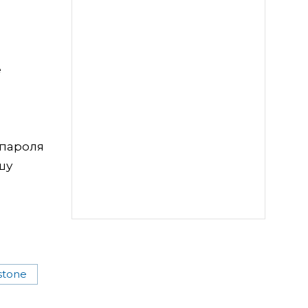
е
 пароля
шу
stone