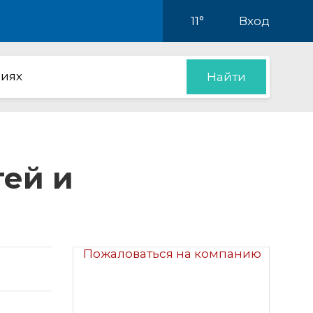
11°
Вход
иях
Найти
тей и
Пожаловаться на компанию