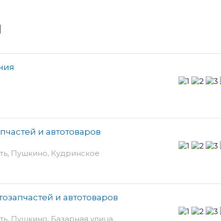
и
ния
запчастей и автотоваров
ть, Пушкино, Кудринское
втозапчастей и автотоваров
ь, Пушкино, Базарная улица,