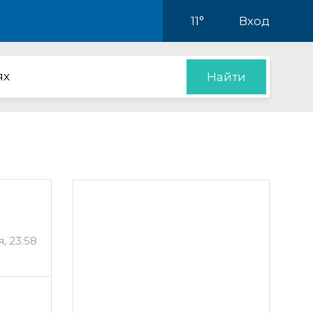
11°
Вход
ях
Найти
, 23:58