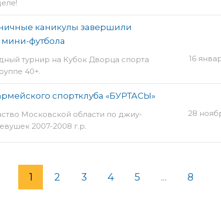
еле!
ничные каникулы завершили
 мини-футбола
16 янва
дный турнир на Кубок Дворца спорта
руппе 40+.
армейского спортклуба «БУРТАСЫ»
28 нояб
ство Московской области по джиу-
вушек 2007-2008 г.р.
1
2
3
4
5
...
8