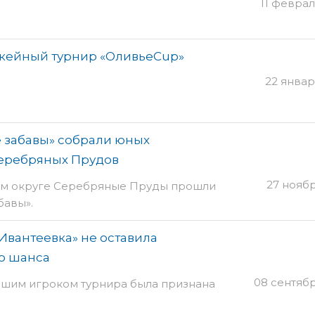
11 февраля
кейный турнир «ОливьеCup»
22 января
 забавы» собрали юных
Серебряных Прудов
27 нояб
ом округе Серебряные Пруды прошли
бавы».
вантеевка» не оставила
о шанса
08 сентяб
учшим игроком турнира была признана