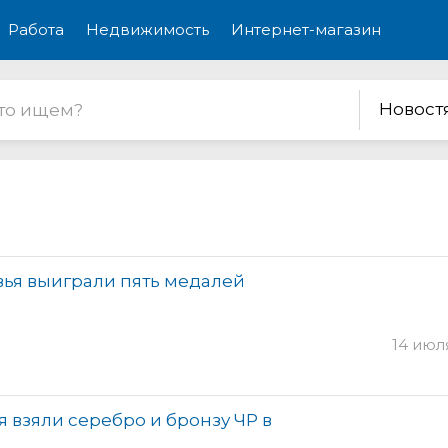
Работа
Недвижимость
Интернет-магазин
Новост
ья выиграли пять медалей
14 июля
 взяли серебро и бронзу ЧР в