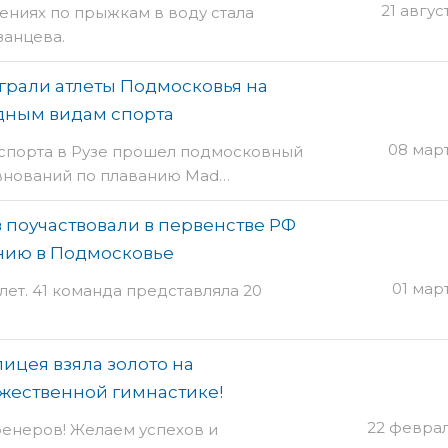
21 авгус
ениях по прыжкам в воду стала
занцева.
грали атлеты Подмосковья на
дным видам спорта
08 мар
спорта в Рузе прошел подмосковный
внований по плаванию Mad…
 поучаствовали в первенстве РФ
нию в Подмосковье
01 мар
 лет. 41 команда представляла 20
ицея взяла золото на
жественной гимнастике!
22 феврал
ренеров! Желаем успехов и