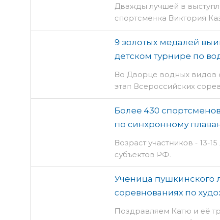
Дважды лучшей в выступл
спортсменка Виктория Ка
9 золотых медалей выи
детском турнире по во
Во Дворце водных видов 
этап Всероссийских соре
Более 430 спортсменов
по синхронному плава
Возраст участников - 13-15
субъектов РФ.
Ученица пушкинского л
соревнованиях по худо
Поздравляем Катю и её т