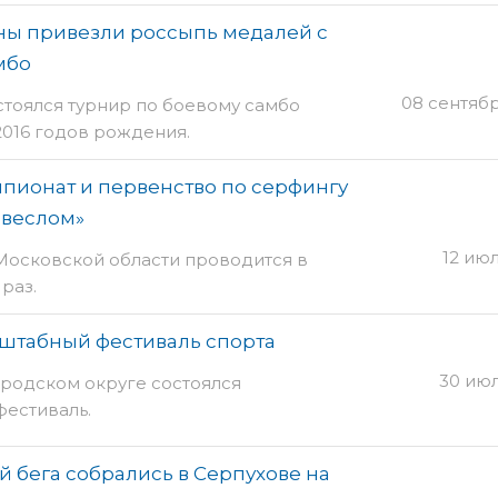
ы привезли россыпь медалей с
мбо
08 сентяб
стоялся турнир по боевому самбо
2016 годов рождения.
пионат и первенство по серфингу
 веслом»
12 ию
Московской области проводится в
раз.
сштабный фестиваль спорта
30 июл
родском округе состоялся
естиваль.
й бега собрались в Серпухове на